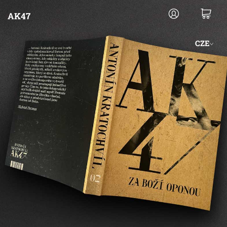
AK47
CZE