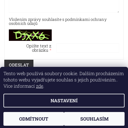
Vložením zprávy souhlasíte s
podmínkami ochrany
osobních údajů
Opište text z
obrázku
Tento web používá soubory cookie. Dalším procházením
tohoto webu vyjadřujete souhlas s jejich používáním..
Více informací
zde
.
© Independent Solution, 2025
Fotografie / Photographs © Antonin Kratochvil
NASTAVENÍ
Text © Independent Solution, Kratochvíl, Persson
Design © Atelijeur Půda
Vytvořil Shoptet
ODMÍTNOUT
SOUHLASÍM