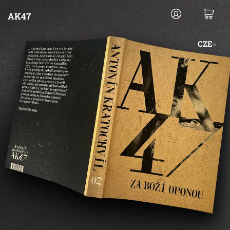
AK47
CZE